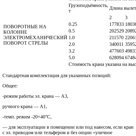
Грузоподъёмность,
Длина вылет
т
2
3
0.25
177833
1803
ПОВОРОТНЫЕ НА
0.5
202529
2089
КОЛОННЕ
ЭЛЕКТРОМЕХАНИЧЕСКИЙ
1.0
211570
2206
ПОВОРОТ СТРЕЛЫ
2.0
340011
3595
3.2
477603
4983
5.0
628094
6748
Стоимость крана указана на выс
Стандартная комплектация для указанных позиций:
Общее:
-режим работы эл. крана — А3,
ручного крана — А1,
-темп. режим -20+40°С,
— для эксплуатации в помещении или под навесом, если кран
с эл. приводом или тельфером и без опции «уличное