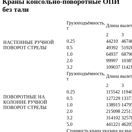
Краны консольно-поворотные ОПИ
без тали
Грузоподъёмность,
Длина вылет
т
2
3
0.25
44210
4674
НАСТЕННЫЕ РУЧНОЙ
ПОВОРОТ СТРЕЛЫ
0.5
49392
5192
1.0
64937
6879
2.0
99997
1038
3.2
109037
1142
Грузоподъёмность,
Длина вылет
т
2
3
0.25
115542
1194
ПОВОРОТНЫЕ НА
0.5
127229
1337
КОЛОННЕ РУЧНОЙ
1.0
138915
1479
ПОВОРОТ СТРЕЛЫ
2.0
215098
2251
3.2
314102
3257
5.0
441221
4620
Стоимость крана указана на выс